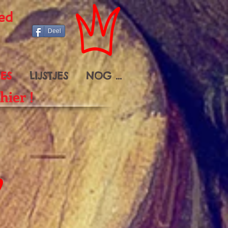
ed
Deel
IES
LIJSTJES
NOG ...
hier !