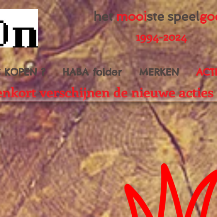
het
mooi
ste speel
go
1994-2024
S KOPEN ?
HABA folder
MERKEN
ACT
nkort verschijnen de nieuwe acties 