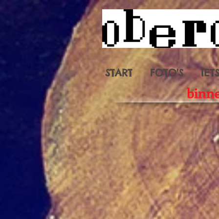
START
FOTO'S
IET
binne